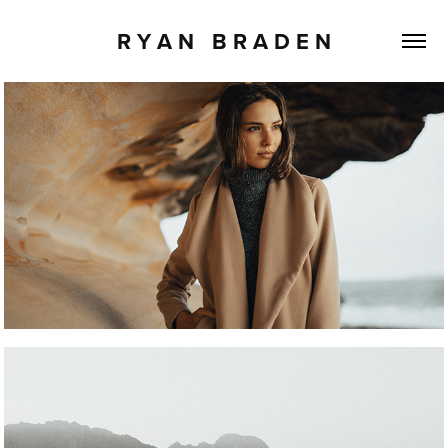
R Y A N   B R A D E N